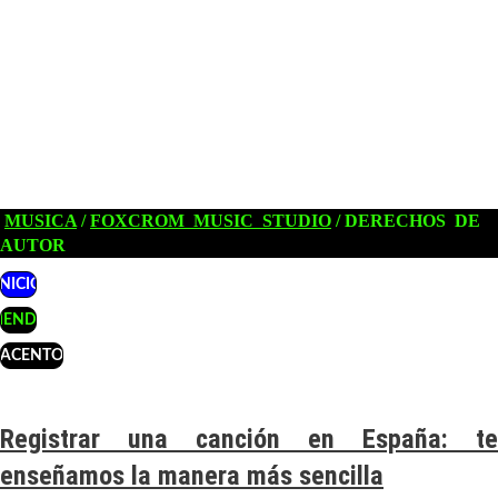
INICIO
SOFTWAR
HARDWAR
SAMPLERS
CURSOS
PUBLICAR
JAZZ
SINFONICA
POP
ELECTRON
ROCK
RELA
TECNO
AMBIENTA
MUSICA
 / 
FOXCROM  MUSIC  STUDIO
 / DERECHOS  DE  
AUTOR
INICIO
IENDA
ACENTO
Registrar una canción en España: te
enseñamos la manera más sencilla