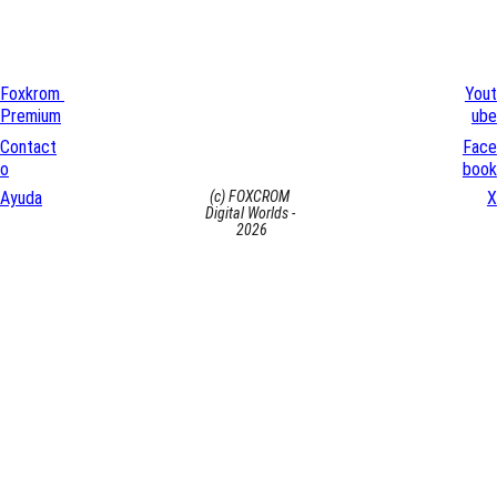
Foxkrom 
Yout
Premium
ube
Contact
Face
o
book
Ayuda
X
(c) FOXCROM 
Digital Worlds - 
2026