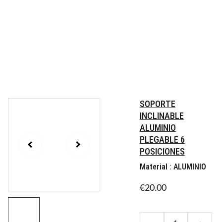
INICIO
SOFTWAR
HARDWAR
SAMPLERS
CURSOS
PUBLICAR
JAZZ
SINFONICA
POP
ELECTRON
ROCK
RELA
TECNO
AMBIENTA
SOPORTE
INCLINABLE
ALUMINIO
PLEGABLE 6
POSICIONES
Material : ALUMINIO
€20.00